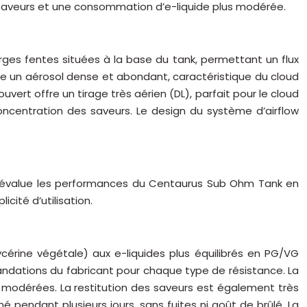
 saveurs et une consommation d’e-liquide plus modérée.
ges fentes situées à la base du tank, permettant un flux
duire un aérosol dense et abondant, caractéristique du cloud
uvert offre un tirage très aérien (DL), parfait pour le cloud
 concentration des saveurs. Le design du système d’airflow
ion évalue les performances du Centaurus Sub Ohm Tank en
cité d’utilisation.
cérine végétale) aux e-liquides plus équilibrés en PG/VG
andations du fabricant pour chaque type de résistance. La
modérées. La restitution des saveurs est également très
pendant plusieurs jours, sans fuites ni goût de brûlé. La