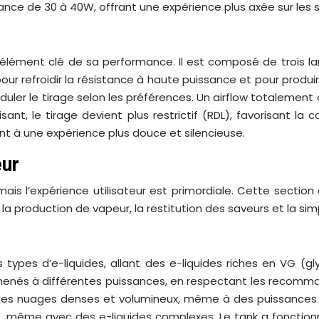
nce de 30 à 40W, offrant une expérience plus axée sur les
lément clé de sa performance. Il est composé de trois lar
al pour refroidir la résistance à haute puissance et pour pro
uler le tirage selon les préférences. Un airflow totalement o
ant, le tirage devient plus restrictif (RDL), favorisant la
uant à une expérience plus douce et silencieuse.
eur
 mais l’expérience utilisateur est primordiale. Cette sect
 production de vapeur, la restitution des saveurs et la simpli
ypes d’e-liquides, allant des e-liquides riches en VG (gly
 menés à différentes puissances, en respectant les recomm
 des nuages denses et volumineux, même à des puissances 
 même avec des e-liquides complexes. Le tank a fonctionné 