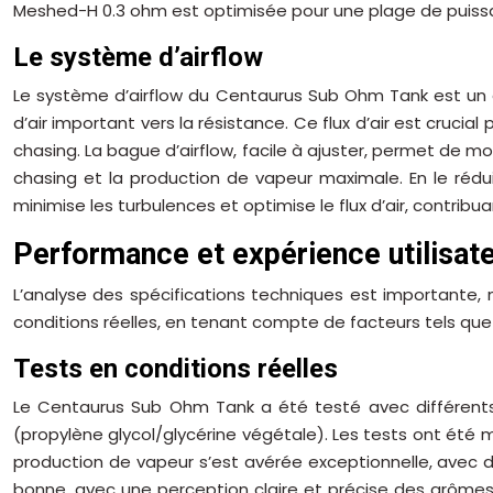
Meshed-H 0.3 ohm est optimisée pour une plage de puissa
Le système d’airflow
Le système d’airflow du Centaurus Sub Ohm Tank est un é
d’air important vers la résistance. Ce flux d’air est cruci
chasing. La bague d’airflow, facile à ajuster, permet de mod
chasing et la production de vapeur maximale. En le réduis
minimise les turbulences et optimise le flux d’air, contrib
Performance et expérience utilisat
L’analyse des spécifications techniques est importante,
conditions réelles, en tenant compte de facteurs tels que la
Tests en conditions réelles
Le Centaurus Sub Ohm Tank a été testé avec différents t
(propylène glycol/glycérine végétale). Les tests ont été
production de vapeur s’est avérée exceptionnelle, avec
bonne, avec une perception claire et précise des arômes,